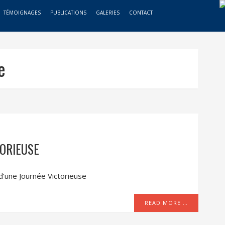
TÉMOIGNAGES
PUBLICATIONS
GALERIES
CONTACT
e
TORIEUSE
 d’une Journée Victorieuse
READ MORE …