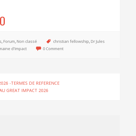
BO
s
,
Forum
,
Non classé
christian fellowship
,
Dr Jules
maine d'Impact
0 Comment
2026 -TERMES DE REFERENCE
AU GREAT IMPACT 2026