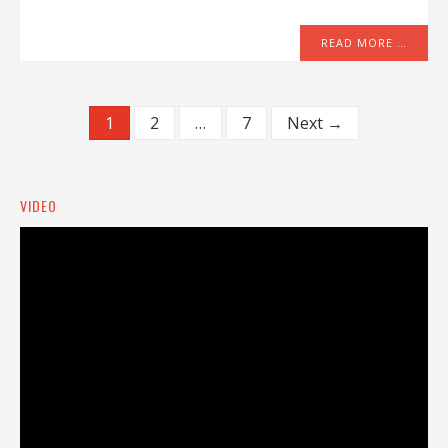
READ MORE …
1
2
…
7
Next →
VIDEO