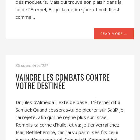
des moqueurs, Mais qui trouve son plaisir dans la
loi de l’Éternel, Et qui la médite jour et nuit! Il est
comme…
READ MORE …
30 novembre 2021
VAINCRE LES COMBATS CONTRE
VOTRE DESTINÉE
Dr Jules d’Almeida Texte de base : L’Éternel dit à
Samuel: Quand cesseras-tu de pleurer sur Saül? Je
l’ai rejeté, afin qu’il ne règne plus sur Israël.
Remplis ta corne d’huile, et va; je t’enverrai chez
Isaï, Bethléhémite, car j’ai vu parmi ses fils celui
que je désire pour roi. Samuel dit: Comment irai-