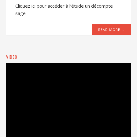
Cliquez ici pour accéder à l’étude un décompte
sage
READ MORE …
VIDEO