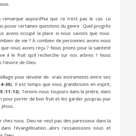
nous.
n remarque aujourd’hui que ce n’est pas le cas. Le
nous poser certaines questions du genre : Quel progrès
ous avons occupé la place si nous savons que nous
 combien de vie ? À combien de personnes avons-nous
 que nous avons reçu ? Nous prions pour la sainteté
e il le fruit qu’il recherche sur nos arbres ? Nous
 l’œuvre de Dieu.
antillage pour devenir de vrais instruments entre ses
14-30
). Il est temps que nous grandissons en esprit,
5 :11-12
). Tenons-nous toujours dans la prière, dans
on pour porter de bon fruit et les garder jusqu’au jour
 Jésus.
ver chez nous. Dieu ne veut pas des paresseux dans la
 dans l’évangélisation…alors ressaisissons nous et
ur Dieu.