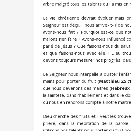
arbre malgré tous les talents qu’il a mis en 
La vie chrétienne devrait évoluer mais o
Seigneur est déçu. Il nous arrive- t- il de 
avons-nous fait ? Pourquoi est-ce que n
n’allons rien faire ? Avons-nous Influencé
parlé de Jésus ? Que faisons-nous du salut
et que faisons-nous avec elle ? Dieu trouv
devons toujours mesurer nos progrès dans
Le Seigneur nous interpelle à quitter l’enf
mains pour porter du fruit (
Matthieu 25 :
que nous devenons des maitres (
Hébreux 
la sainteté, dans l’habillement et dans le d
où nous en rendrons compte à notre maitre
Dieu cherche des fruits et il veut les trou
prière, dans la méditation de la parole,
utilisons nos talents pour porter du fruit po