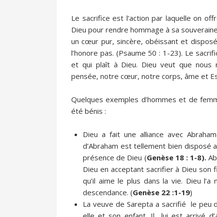
Le sacrifice est l’action par laquelle on 
Dieu pour rendre hommage à sa souveraine p
un cœur pur, sincère, obéissant et disposé.
l’honore pas. (Psaume 50 : 1-23). Le sacri
et qui plaît à Dieu. Dieu veut que nous
pensée, notre cœur, notre corps, âme et Esp
Quelques exemples d’hommes et de femmes 
été bénis :
Dieu a fait une alliance avec Abraha
d’Abraham est tellement bien disposé a
présence de Dieu (
Genèse 18 : 1-8).
Ab
Dieu en acceptant sacrifier à Dieu son f
qu’il aime le plus dans la vie. Dieu l’a
descendance. (
Genèse 22 :1-19
)
La veuve de Sarepta a sacrifié le peu 
elle et son enfant. Il lui est arrivé