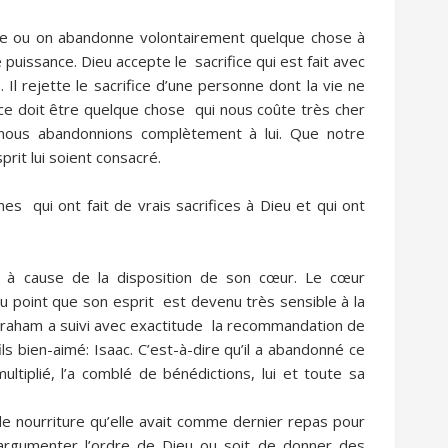
offre ou on abandonne volontairement quelque chose à
uissance. Dieu accepte le sacrifice qui est fait avec
 Il rejette le sacrifice d’une personne dont la vie ne
fice doit être quelque chose qui nous coûte très cher
 nous abandonnions complètement à lui. Que notre
rit lui soient consacré.
qui ont fait de vrais sacrifices à Dieu et qui ont
m à cause de la disposition de son cœur. Le cœur
u point que son esprit est devenu très sensible à la
raham a suivi avec exactitude la recommandation de
ils bien-aimé: Isaac. C’est-à-dire qu’il a abandonné ce
 multiplié, l’a comblé de bénédictions, lui et toute sa
de nourriture qu’elle avait comme dernier repas pour
 d’argumenter l’ordre de Dieu ou soit de donner des