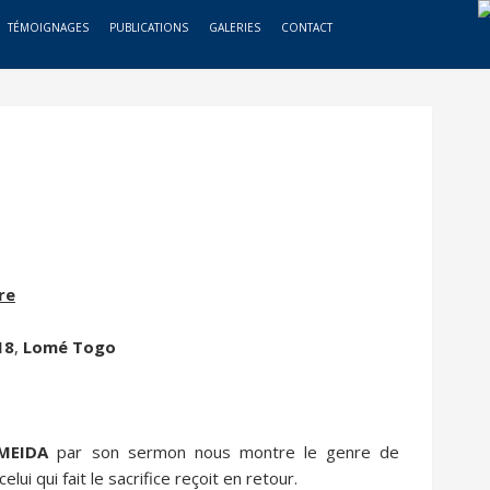
TÉMOIGNAGES
PUBLICATIONS
GALERIES
CONTACT
re
18
,
Lomé Togo
LMEIDA
par son sermon nous montre le genre de
lui qui fait le sacrifice reçoit en retour.