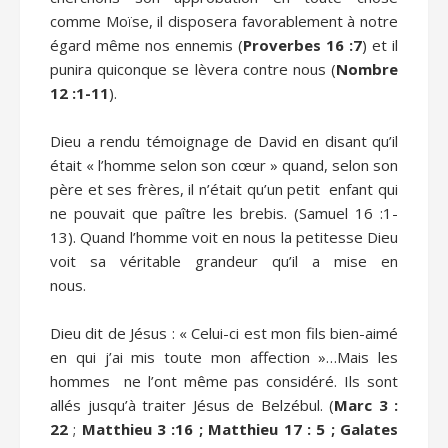
comme Moïse, il disposera favorablement à notre
égard même nos ennemis (
Proverbes 16 :7
) et il
punira quiconque se lèvera contre nous (
Nombre
12 :1-11
).
Dieu a rendu témoignage de David en disant qu’il
était « l’homme selon son cœur » quand, selon son
père et ses frères, il n’était qu’un petit enfant qui
ne pouvait que paître les brebis. (Samuel 16 :1-
13). Quand l’homme voit en nous la petitesse Dieu
voit sa véritable grandeur qu’il a mise en
no
Dieu dit de Jésus : « Celui-ci est mon fils bien-aimé
en qui j’ai mis toute mon affection »…Mais les
hommes ne l’ont même pas considéré. Ils sont
allés jusqu’à traiter Jésus de Belzébul. (
Marc 3 :
22
;
Matthieu 3 :16 ; Matthieu 17 : 5 ; Galates